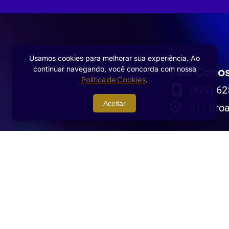
Usamos cookies para melhorar sua experiência. Ao
continuar navegando, você concorda com nossa
Fale Cono
Política de Cookies
.
(877) 62
Aceitar
311 Broa
.
Termos de Uso
P