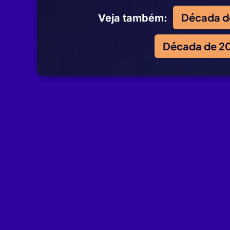
Década d
Veja também:
Década de 2